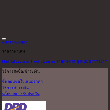
Add to wishlist
รถลากพาเลท
High Lift scissor Truck JL series รถยกพาเลทสูงแบบขากรรไกร
วิธีการสั่งซื้อ/ชำระเงิน
ขั้นตอนขอใบเสนอราคา
วิธีการชำระเงิน
นโยบายการรับประกัน