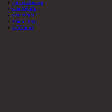
อุปกรณ์เสริมเครน
รถยกถังน้ำมัน
รถลากพาเลท
รถยกพาเลทสูง
รถโต๊ะยกสูง