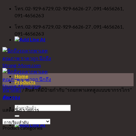
Skip
โทร. 02-929-6729, 02-929-6626-27 , 091-4656261,
to
091-4656263
content
โทร. 02-929-6729, 02-929-6626-27 , 091-4656261,
091-4656263
Home
Products
หน้าหลัก
/
สินค้าที่มีป้ายกำกับ “รถยกพาเลทสูงแบบขากรรไกร”
คัดกรอง
ค้นหา:
แสดง %d รายการ
Product categories