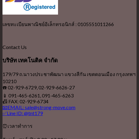
เลขทะเบียนพาณิชย์อิเล็กทรอนิกส์ : 0105551011266
Contact Us
บริษัท เทคโนติค จำกัด
179/79 ถ.นาวงประชาพัฒนา แขวงสีกัน เขตดอนเมือง กรุงเทพฯ
10210
☎️ 02-929-6729, 02-929-6626-27
📱 091-465-6261, 091-465-6263
📠 FAX: 02-929-6734
📧EMAIL: sale@strong-move.com
✅Line ID: @tnt179
⏰เวลาทำการ