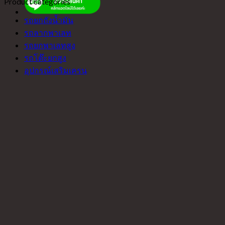
Product categories
รถยกถังน้ำมัน
รถลากพาเลท
รถยกพาเลทสูง
รถโต๊ะยกสูง
อุปกรณ์เสริมเครน