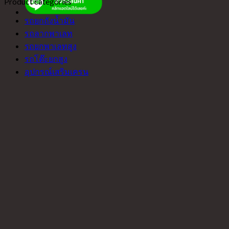
Product categories
รถยกถังน้ำมัน
รถลากพาเลท
รถยกพาเลทสูง
รถโต๊ะยกสูง
อุปกรณ์เสริมเครน