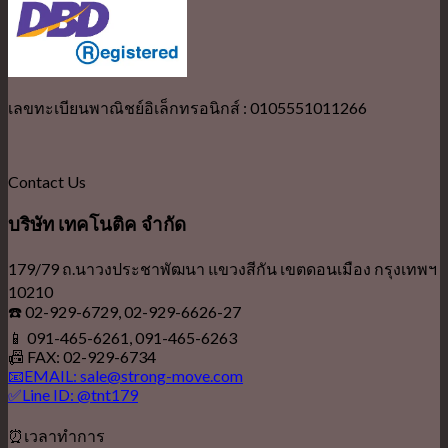
เลขทะเบียนพาณิชย์อิเล็กทรอนิกส์ : 0105551011266
Contact Us
บริษัท เทคโนติค จำกัด
179/79 ถ.นาวงประชาพัฒนา แขวงสีกัน เขตดอนเมือง กรุงเทพฯ
10210
☎️ 02-929-6729, 02-929-6626-27
📱 091-465-6261, 091-465-6263
📠 FAX: 02-929-6734
📧EMAIL: sale@strong-move.com
✅Line ID: @tnt179
⏰เวลาทำการ