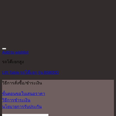
Add to wishlist
รถโต๊ะยกสูง
Lift Table รถโต๊ะยก รุ่น BS800D
วิธีการสั่งซื้อ/ชำระเงิน
ขั้นตอนขอใบเสนอราคา
วิธีการชำระเงิน
นโยบายการรับประกัน