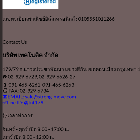
เลขทะเบียนพาณิชย์อิเล็กทรอนิกส์ : 0105551011266
Contact Us
บริษัท เทคโนติค จำกัด
179/79 ถ.นาวงประชาพัฒนา แขวงสีกัน เขตดอนเมือง กรุงเทพฯ 
☎️ 02-929-6729, 02-929-6626-27
📱 091-465-6261, 091-465-6263
📠 FAX: 02-929-6734
📧EMAIL: sale@strong-move.com
✅Line ID: @tnt179
⏰เวลาทำการ
จันทร์ - ศุกร์ เปิด 8:00 - 17:00 น.
เสาร์ เปิด 8:00 - 12:00 น.