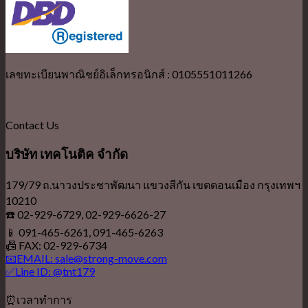
เลขทะเบียนพาณิชย์อิเล็กทรอนิกส์ : 0105551011266
Contact Us
บริษัท เทคโนติค จำกัด
179/79 ถ.นาวงประชาพัฒนา แขวงสีกัน เขตดอนเมือง กรุงเทพฯ
10210
☎️ 02-929-6729, 02-929-6626-27
📱 091-465-6261, 091-465-6263
📠 FAX: 02-929-6734
📧EMAIL: sale@strong-move.com
✅Line ID: @tnt179
⏰เวลาทำการ