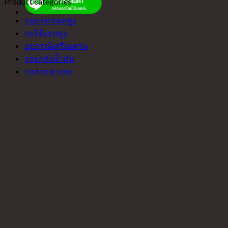
Product categories
รถยกพาเลทสูง
รถโต๊ะยกสูง
อุปกรณ์เสริมเครน
รถยกถังน้ำมัน
รถลากพาเลท