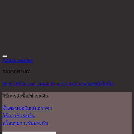
Add to wishlist
รถลากพาเลท
High Lift Scissor Truck JE series รถลากพาเลทสูงไฟฟ้า
วิธีการสั่งซื้อ/ชำระเงิน
ขั้นตอนขอใบเสนอราคา
วิธีการชำระเงิน
นโยบายการรับประกัน