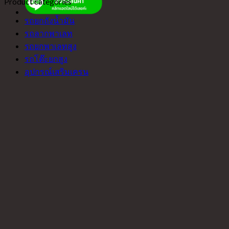
Product categories
รถยกถังน้ำมัน
รถลากพาเลท
รถยกพาเลทสูง
รถโต๊ะยกสูง
อุปกรณ์เสริมเครน