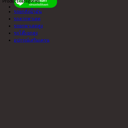
Product categories
รถยกถังน้ำมัน
รถลากพาเลท
รถยกพาเลทสูง
รถโต๊ะยกสูง
อุปกรณ์เสริมเครน