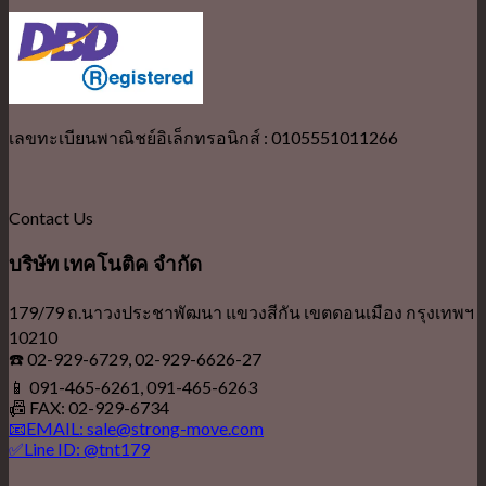
เลขทะเบียนพาณิชย์อิเล็กทรอนิกส์ : 0105551011266
Contact Us
บริษัท เทคโนติค จำกัด
179/79 ถ.นาวงประชาพัฒนา แขวงสีกัน เขตดอนเมือง กรุงเทพฯ
10210
☎️ 02-929-6729, 02-929-6626-27
📱 091-465-6261, 091-465-6263
📠 FAX: 02-929-6734
📧EMAIL: sale@strong-move.com
✅Line ID: @tnt179