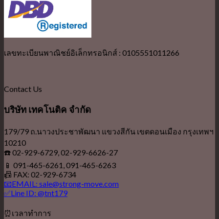
เลขทะเบียนพาณิชย์อิเล็กทรอนิกส์ : 0105551011266
Contact Us
บริษัท เทคโนติค จำกัด
179/79 ถ.นาวงประชาพัฒนา แขวงสีกัน เขตดอนเมือง กรุงเทพฯ
10210
☎️ 02-929-6729, 02-929-6626-27
📱 091-465-6261, 091-465-6263
📠 FAX: 02-929-6734
📧EMAIL: sale@strong-move.com
✅Line ID: @tnt179
⏰เวลาทำการ