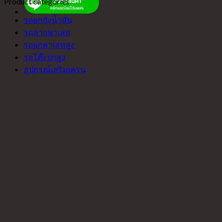
Product categories
รถยกถังน้ำมัน
รถลากพาเลท
รถยกพาเลทสูง
รถโต๊ะยกสูง
อุปกรณ์เสริมเครน