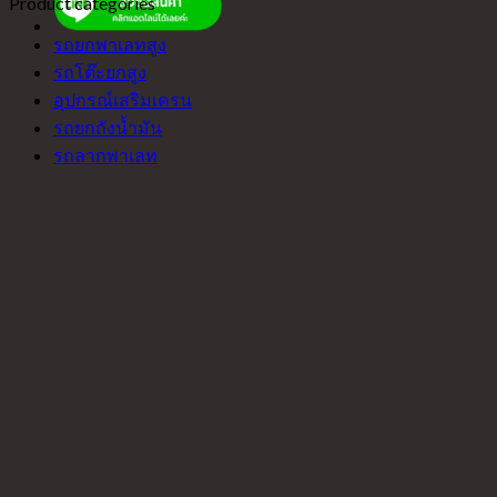
Product categories
รถยกพาเลทสูง
รถโต๊ะยกสูง
อุปกรณ์เสริมเครน
รถยกถังน้ำมัน
รถลากพาเลท