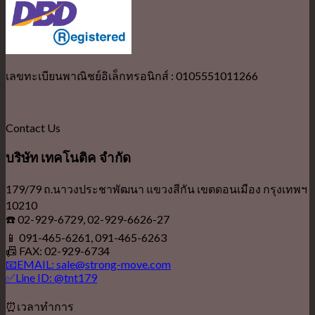
เลขทะเบียนพาณิชย์อิเล็กทรอนิกส์ : 0105551011266
Contact Us
บริษัท เทคโนติค จำกัด
179/79 ถ.นาวงประชาพัฒนา แขวงสีกัน เขตดอนเมือง กรุงเทพฯ
10210
☎️ 02-929-6729, 02-929-6626-27
📱 091-465-6261, 091-465-6263
📠 FAX: 02-929-6734
📧EMAIL: sale@strong-move.com
✅Line ID: @tnt179
⏰เวลาทำการ