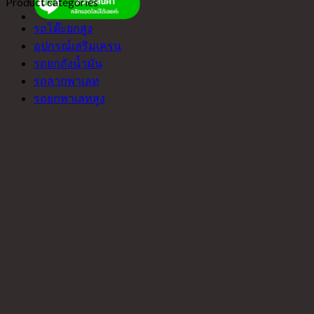
Product categories
รถโต๊ะยกสูง
อุปกรณ์เสริมเครน
รถยกถังน้ำมัน
รถลากพาเลท
รถยกพาเลทสูง