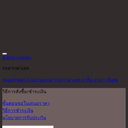
Add to wishlist
รถลากพาเลท
Hand Pallet Truck Special รถลากพาเลท งาสั้น-งายาว พิเศษ
วิธีการสั่งซื้อ/ชำระเงิน
ขั้นตอนขอใบเสนอราคา
วิธีการชำระเงิน
นโยบายการรับประกัน