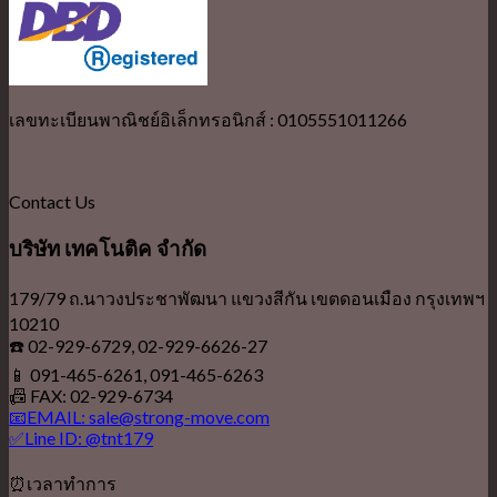
เลขทะเบียนพาณิชย์อิเล็กทรอนิกส์ : 0105551011266
Contact Us
บริษัท เทคโนติค จำกัด
179/79 ถ.นาวงประชาพัฒนา แขวงสีกัน เขตดอนเมือง กรุงเทพฯ
10210
☎️ 02-929-6729, 02-929-6626-27
📱 091-465-6261, 091-465-6263
📠 FAX: 02-929-6734
📧EMAIL: sale@strong-move.com
✅Line ID: @tnt179
⏰เวลาทำการ