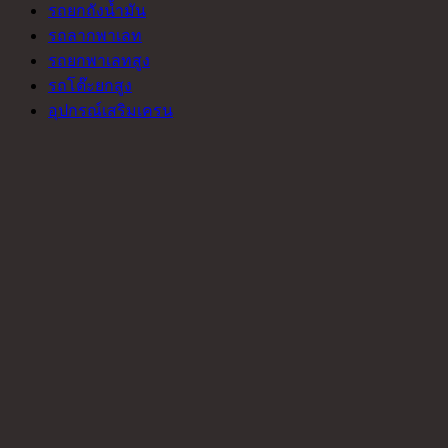
รถยกถังน้ำมัน
รถลากพาเลท
รถยกพาเลทสูง
รถโต๊ะยกสูง
อุปกรณ์เสริมเครน