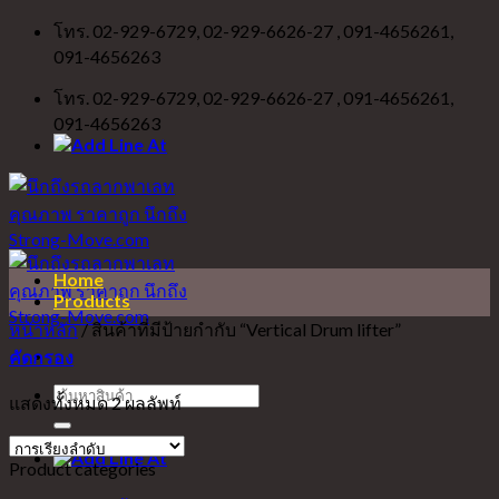
Skip
โทร. 02-929-6729, 02-929-6626-27 , 091-4656261,
to
091-4656263
content
โทร. 02-929-6729, 02-929-6626-27 , 091-4656261,
091-4656263
Home
Products
หน้าหลัก
/
สินค้าที่มีป้ายกำกับ “Vertical Drum lifter”
คัดกรอง
ค้นหา:
แสดงทั้งหมด 2 ผลลัพท์
Product categories