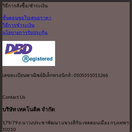
วิธีการสั่งซื้อ/ชำระเงิน
ขั้นตอนขอใบเสนอราคา
วิธีการชำระเงิน
นโยบายการรับประกัน
เลขทะเบียนพาณิชย์อิเล็กทรอนิกส์ : 0105551011266
Contact Us
บริษัท เทคโนติค จำกัด
179/79 ถ.นาวงประชาพัฒนา แขวงสีกัน เขตดอนเมือง กรุงเทพฯ
10210