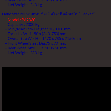
– Net Weight : 240 kg.
Hand Stacker รถยกทับซ้อนไฮโดรลิคด้วยมือ “Hecker”
–
Model : PA2030
– Capacity : 2000 kg.
– Min./Max.Fork Height : 90/3000 mm.
– Fork (L x W : 1150 x (340-750) mm
– Overall (L x W x H) : 1470 x 785 x 2150 mm
– Front Wheel Size : Dia.75 x 70 mm.
– Rear Wheel Size : Dia. 180 x 50 mm.
– Net Weight : 280 kg.