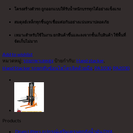
โครงสร้างตัวรถ ถูกออกแบบให้รับน้ำหนักบรรทุกได้อย่างแข็งแรง
สมดุลย์เหล็กทุกชิ้นถูกเชื่อมต่อกันอย่างแน่นหนาปลอดภัย
เหมาะสำหรับใช้ในงาน ยกสินค้าขึ้นและลงจากชั้นเก็บสินค้า ใช้พื้นที่
จัดเก็บไม่มาก
Add to wishlist
หมวดหมู่:
รถยกพาเลทสูง
ป้ายกำกับ:
Hand stacker
,
Hand Stacker รถยกทับซ้อนไฮโดรลิคด้วยมือ
,
PA1030
,
PA2030
Products
Drum Lifters อุปกรณ์เสริมเครนยกถังน้ำมัน DY4