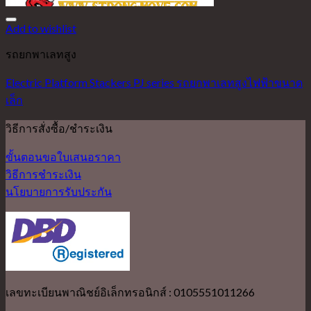
Add to wishlist
รถยกพาเลทสูง
Electric Platform Stackers PJ series รถยกพาเลทสูงไฟฟ้าขนาด
เล็ก
วิธีการสั่งซื้อ/ชำระเงิน
ขั้นตอนขอใบเสนอราคา
วิธีการชำระเงิน
นโยบายการรับประกัน
เลขทะเบียนพาณิชย์อิเล็กทรอนิกส์ : 0105551011266