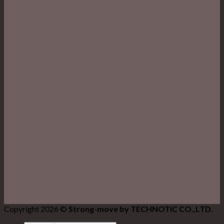
Copyright 2026 ©
Strong-move by TECHNOTIC CO.,LTD.