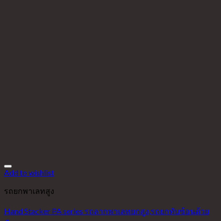
Add to wishlist
รถยกพาเลทสูง
Hand Stacker PA series รถลากพาเลทยกสูง,รถยกทับซ้อนด้วย