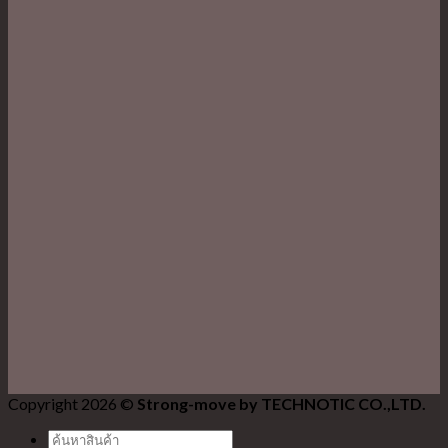
Copyright 2026 ©
Strong-move by TECHNOTIC CO.,LTD.
ค้นหา: