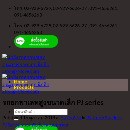
Skip
โทร. 02-929-6729, 02-929-6626-27 , 091-4656261,
to
091-4656263
content
โทร. 02-929-6729, 02-929-6626-27 , 091-4656261,
091-4656263
Home
Products
รถยกพาเลทสูงขนาดเล็ก PJ series
ค้นหา:
Published
่16 ตุลาคม 2018
at
572 × 674
in
Platform Stackers
PJ Series รถยกทับซ้อนแบบถาดยก