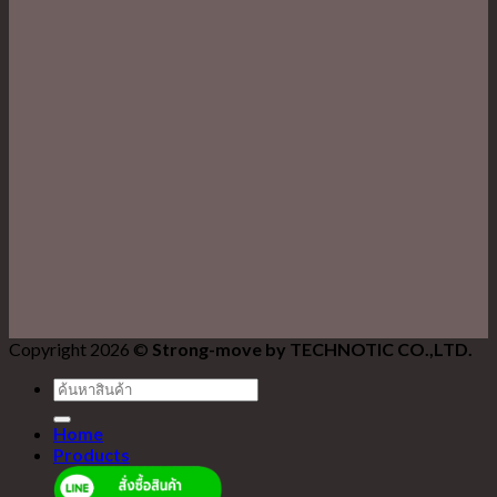
Copyright 2026 ©
Strong-move by TECHNOTIC CO.,LTD.
ค้นหา:
Home
Products