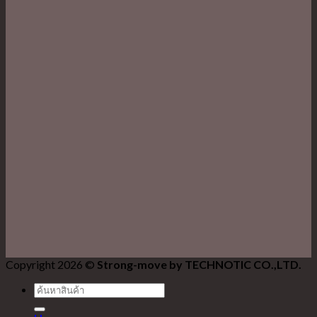
Copyright 2026 ©
Strong-move by TECHNOTIC CO.,LTD.
ค้นหา: