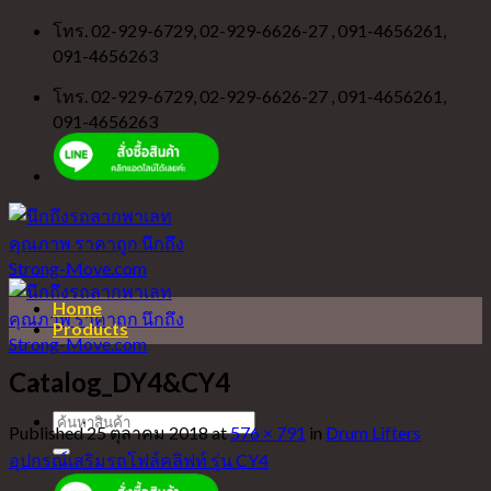
Skip
โทร. 02-929-6729, 02-929-6626-27 , 091-4656261,
to
091-4656263
content
โทร. 02-929-6729, 02-929-6626-27 , 091-4656261,
091-4656263
Home
Products
Catalog_DY4&CY4
ค้นหา:
Published
่25 ตุลาคม 2018
at
576 × 791
in
Drum Lifters
อุปกรณ์เสริมรถโฟล์คลิฟท์ รุ่น CY4